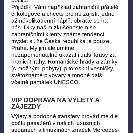
pocitu.
Přijíždí-li Vám například zahraniční přátelé
či kolegové a chcete pro ně zajistit jedno
až několikadenní náplň, obraťte se na
nás. Díky našim zkušenostem se
zahraničními klienty známe tendenci
myslet si, že Česká republika je pouze
Praha. My jim ale umíme
nezapomenutelně ukázat i další krásy za
hranicí Prahy. Romantické hrady a zámky
(s možnými pobyty), pitoreskní vesničky,
světoznámé pivovary a mnohé další
včetně památek UNESCO.
VIP DOPRAVA NA VÝLETY A
ZÁJEZDY
Výlety a podobné transfery provádíme dle
počtu pasažérů v našich luxusních
sedanech a limuzínách značek Mercedes-